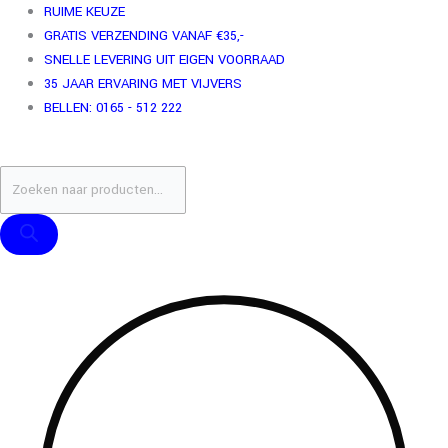
Ga
Producten
Producten
Waterval
RUIME KEUZE
naar
zoeken
zoeken
medium
GRATIS VERZENDING VANAF €35,-
de
2
SNELLE LEVERING UIT EIGEN VOORRAAD
inhoud
aantal
35 JAAR ERVARING MET VIJVERS
BELLEN: 0165 - 512 222