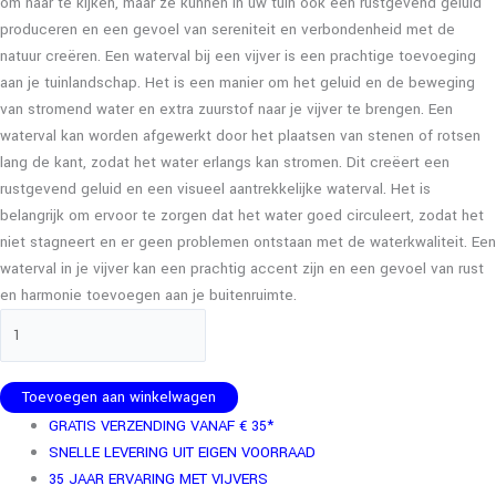
om naar te kijken, maar ze kunnen in uw tuin ook een rustgevend geluid
produceren en een gevoel van sereniteit en verbondenheid met de
natuur creëren. Een waterval bij een vijver is een prachtige toevoeging
aan je tuinlandschap. Het is een manier om het geluid en de beweging
van stromend water en extra zuurstof naar je vijver te brengen. Een
waterval kan worden afgewerkt door het plaatsen van stenen of rotsen
lang de kant, zodat het water erlangs kan stromen. Dit creëert een
rustgevend geluid en een visueel aantrekkelijke waterval. Het is
belangrijk om ervoor te zorgen dat het water goed circuleert, zodat het
niet stagneert en er geen problemen ontstaan met de waterkwaliteit. Een
waterval in je vijver kan een prachtig accent zijn en een gevoel van rust
en harmonie toevoegen aan je buitenruimte.
Toevoegen aan winkelwagen
GRATIS VERZENDING VANAF € 35*
SNELLE LEVERING UIT EIGEN VOORRAAD
35 JAAR ERVARING MET VIJVERS