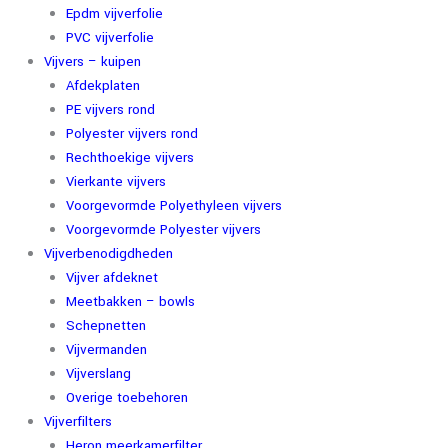
Epdm vijverfolie
PVC vijverfolie
Vijvers – kuipen
Afdekplaten
PE vijvers rond
Polyester vijvers rond
Rechthoekige vijvers
Vierkante vijvers
Voorgevormde Polyethyleen vijvers
Voorgevormde Polyester vijvers
Vijverbenodigdheden
Vijver afdeknet
Meetbakken – bowls
Schepnetten
Vijvermanden
Vijverslang
Overige toebehoren
Vijverfilters
Heron meerkamerfilter