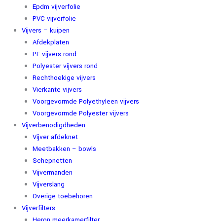
Epdm vijverfolie
PVC vijverfolie
Vijvers – kuipen
Afdekplaten
PE vijvers rond
Polyester vijvers rond
Rechthoekige vijvers
Vierkante vijvers
Voorgevormde Polyethyleen vijvers
Voorgevormde Polyester vijvers
Vijverbenodigdheden
Vijver afdeknet
Meetbakken – bowls
Schepnetten
Vijvermanden
Vijverslang
Overige toebehoren
Vijverfilters
Heron meerkamerfilter