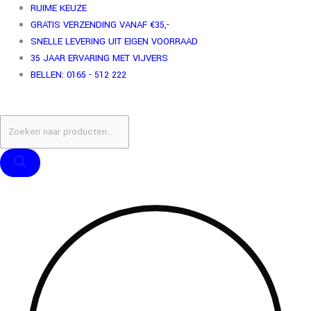
Ga
Producten
Producten
RUIME KEUZE
naar
zoeken
zoeken
GRATIS VERZENDING VANAF €35,-
de
SNELLE LEVERING UIT EIGEN VOORRAAD
inhoud
35 JAAR ERVARING MET VIJVERS
BELLEN: 0165 - 512 222